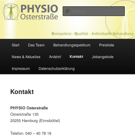
Zum
Physiotherapie in Hamburg
primären
Such
Inhalt
springen
PHYSIO OSTERSTRASSE
Hauptmenü
Start
Das Team
Behandlungsspektrum
Preisliste
Kontakt
News & Aktuelles
Anfahrt
Jobangebote
Impressum
Datenschutzerklärung
Kontakt
PHYSIO Osterstraße
Osterstraße 135
20255 Hamburg (Eimsbüttel)
Telefon: 040 – 40 78 19